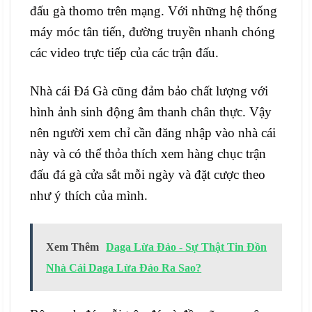
đấu gà thomo trên mạng. Với những hệ thống
máy móc tân tiến, đường truyền nhanh chóng
các video trực tiếp của các trận đấu.
Nhà cái Đá Gà cũng đảm bảo chất lượng với
hình ảnh sinh động âm thanh chân thực. Vậy
nên người xem chỉ cần đăng nhập vào nhà cái
này và có thể thỏa thích xem hàng chục trận
đấu đá gà cửa sắt mỗi ngày và đặt cược theo
như ý thích của mình.
Xem Thêm
Daga Lừa Đảo - Sự Thật Tin Đồn
Nhà Cái Daga Lừa Đảo Ra Sao?