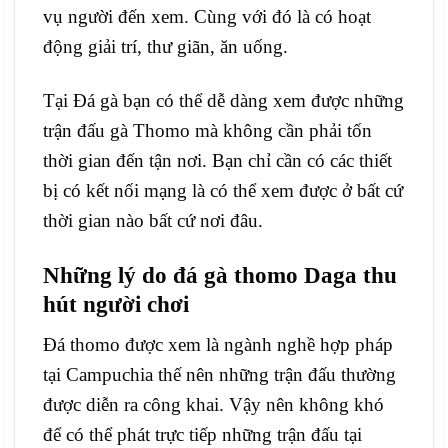
vụ người đến xem. Cùng với đó là có hoạt
động giải trí, thư giãn, ăn uống.
Tại Đá gà bạn có thể dễ dàng xem được những
trận đấu gà Thomo mà không cần phải tốn
thời gian đến tận nơi. Bạn chỉ cần có các thiết
bị có kết nối mạng là có thể xem được ở bất cứ
thời gian nào bất cứ nơi đâu.
Những lý do đá gà thomo Daga thu
hút người chơi
Đá thomo được xem là ngành nghề hợp pháp
tại Campuchia thế nên những trận đấu thường
được diễn ra công khai. Vậy nên không khó
để có thể phát trực tiếp những trận đấu tại