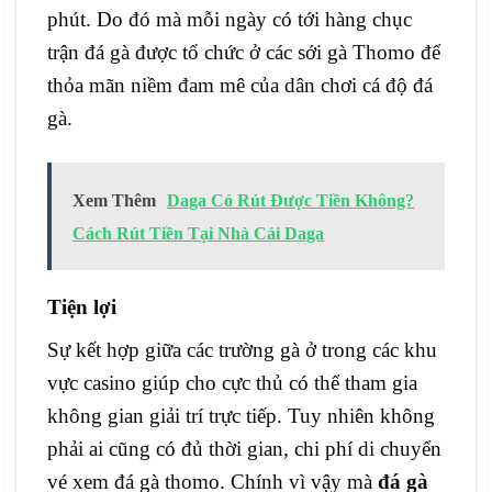
phút. Do đó mà mỗi ngày có tới hàng chục
trận đá gà được tổ chức ở các sới gà Thomo để
thỏa mãn niềm đam mê của dân chơi cá độ đá
gà.
Xem Thêm
Daga Có Rút Được Tiền Không?
Cách Rút Tiền Tại Nhà Cái Daga
Tiện lợi
Sự kết hợp giữa các trường gà ở trong các khu
vực casino giúp cho cực thủ có thể tham gia
không gian giải trí trực tiếp. Tuy nhiên không
phải ai cũng có đủ thời gian, chi phí di chuyển
vé xem đá gà thomo. Chính vì vậy mà
đá gà