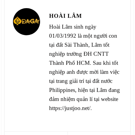
HOÀI LÂM
Hoài Lâm sinh ngày
01/03/1992 là một người con
tại đất Sài Thành, Lâm tốt
nghiệp trường ĐH CNTT
Thành Phố HCM. Sau khi tốt
nghiệp anh được mời làm việc
tại trang giải trí tại đất nước
Philippines, hiện tại Lâm đang
đảm nhiệm quản lí tại website
https://justjoo.net/.