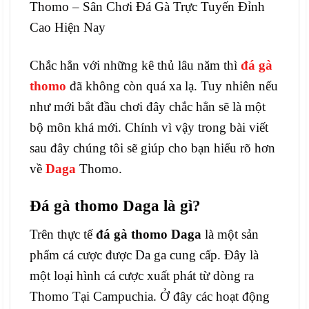
Thomo – Sân Chơi Đá Gà Trực Tuyến Đỉnh
Cao Hiện Nay
Chắc hẳn với những kê thủ lâu năm thì
đá gà
thomo
đã không còn quá xa lạ. Tuy nhiên nếu
như mới bắt đầu chơi đây chắc hẳn sẽ là một
bộ môn khá mới. Chính vì vậy trong bài viết
sau đây chúng tôi sẽ giúp cho bạn hiểu rõ hơn
về
Daga
Thomo.
Đá gà thomo Daga là gì?
Trên thực tế
đá gà thomo Daga
là một sản
phẩm cá cược được Da ga cung cấp. Đây là
một loại hình cá cược xuất phát từ dòng ra
Thomo Tại Campuchia. Ở đây các hoạt động