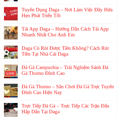
Tuyển Dụng Daga – Nơi Làm Việc Đầy Hứa
Hẹn Phát Triển Tốt
Tải App Daga – Hướng Dẫn Cách Tải App
Nhanh Nhất Cho Anh Em
Daga Có Rút Được Tiền Không? Cách Rút
Tiền Tại Nhà Cái Daga
Đá Gà Campuchia – Trải Nghiệm Sảnh Đá
Gà Thomo Đỉnh Cao
Đá Gà Thomo – Sân Chơi Đá Gà Trực Tuyến
Đỉnh Cao Hiện Nay
Trực Tiếp Đá Gà – Trực Tiếp Các Trận Đấu
Hấp Dẫn Tại Daga