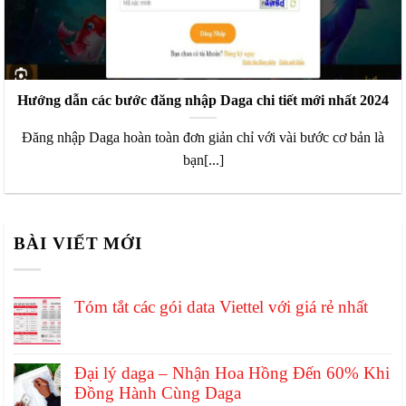
Hướng dẫn các bước đăng nhập Daga chi tiết mới nhất 2024
Đăng nhập Daga hoàn toàn đơn giản chỉ với vài bước cơ bản là
bạn[...]
BÀI VIẾT MỚI
Tóm tắt các gói data Viettel với giá rẻ nhất
Đại lý daga – Nhận Hoa Hồng Đến 60% Khi
Đồng Hành Cùng Daga