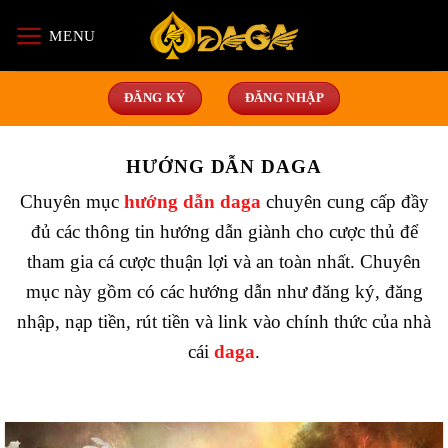
Skip
MENU
to
content
ĐĂNG KÝ
ĐĂNG NHẬP
HƯỚNG DẪN DAGA
Chuyên mục
hướng dẫn daga
chuyên cung cấp đầy
đủ các thông tin hướng dẫn giành cho cược thủ để
tham gia cá cược thuận lợi và an toàn nhất. Chuyên
mục này gồm có các hướng dẫn như đăng ký, đăng
nhập, nạp tiền, rút tiền và link vào chính thức của nhà
cái
daga
.