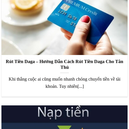
Rút Tiền Daga – Hướng Dẫn Cách Rút Tiền Daga Cho Tân
Thủ
Khi thắng cuộc ai cũng muốn nhanh chóng chuyển tiền về tài
khoản. Tuy nhiên[...]