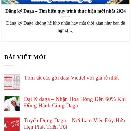
Đăng ký Daga – Tìm hiểu quy trình thực hiện mới nhất 2024
Đăng ký Daga không hề khó nhằn hay mất thời gian như bạn đã
nghĩ,[...]
BÀI VIẾT MỚI
Tóm tắt các gói data Viettel với giá rẻ nhất
Đại lý daga – Nhận Hoa Hồng Đến 60% Khi
Đồng Hành Cùng Daga
Tuyển Dụng Daga – Nơi Làm Việc Đầy Hứa
Hẹn Phát Triển Tốt